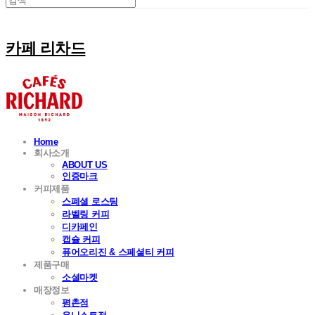
카페 리차드
Home
회사소개
ABOUT US
인증마크
커피제품
스폐셜 로스팅
라벨링 커피
디카페인
캡슐 커피
퓨어오리진 & 스페셜티 커피
제품구매
소셜마켓
매장정보
평촌점