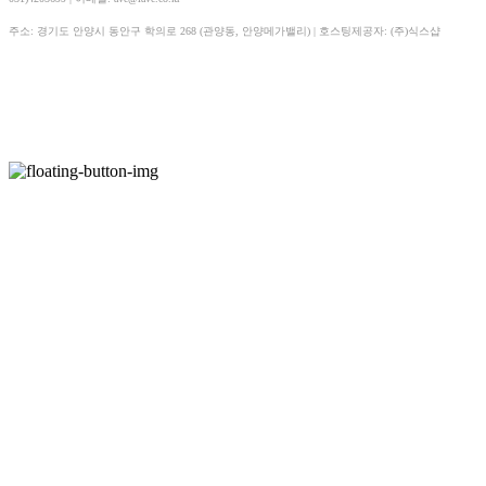
주소: 경기도 안양시 동안구 학의로 268 (관양동, 안양메가밸리)
| 호스팅제공자: (주)식스샵