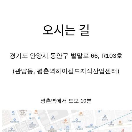
오시는 길
경기도 안양시 동안구 벌말로 66, R103호
(관양동, 평촌역하이필드지식산업센터)
평촌역에서 도보 10분