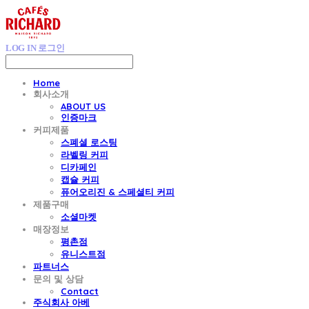
LOG IN
로그인
Home
회사소개
ABOUT US
인증마크
커피제품
스폐셜 로스팅
라벨링 커피
디카페인
캡슐 커피
퓨어오리진 & 스페셜티 커피
제품구매
소셜마켓
매장정보
평촌점
유니스트점
파트너스
문의 및 상담
Contact
주식회사 아베