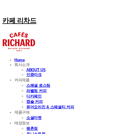
카페 리차드
Home
회사소개
ABOUT US
인증마크
커피제품
스폐셜 로스팅
라벨링 커피
디카페인
캡슐 커피
퓨어오리진 & 스페셜티 커피
제품구매
소셜마켓
매장정보
평촌점
유니스트점