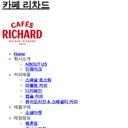
카페 리차드
Home
회사소개
ABOUT US
인증마크
커피제품
스폐셜 로스팅
라벨링 커피
디카페인
캡슐 커피
퓨어오리진 & 스페셜티 커피
제품구매
소셜마켓
매장정보
평촌점