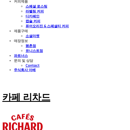
커피제품
스폐셜 로스팅
라벨링 커피
디카페인
캡슐 커피
퓨어오리진 & 스페셜티 커피
제품구매
소셜마켓
매장정보
평촌점
유니스트점
파트너스
문의 및 상담
Contact
주식회사 아베
카페 리차드