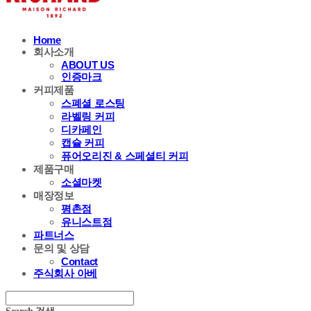
Home
회사소개
ABOUT US
인증마크
커피제품
스폐셜 로스팅
라벨링 커피
디카페인
캡슐 커피
퓨어오리진 & 스페셜티 커피
제품구매
소셜마켓
매장정보
평촌점
유니스트점
파트너스
문의 및 상담
Contact
주식회사 아베