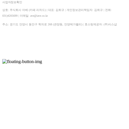
사업자정보확인
상호: 주식회사 아베 (카페 리차드) | 대표: 김희규 | 개인정보관리책임자: 김희규 | 전화:
031)4205699 | 이메일: ave@iave.co.kr
주소: 경기도 안양시 동안구 학의로 268 (관양동, 안양메가밸리)
| 호스팅제공자: (주)식스샵