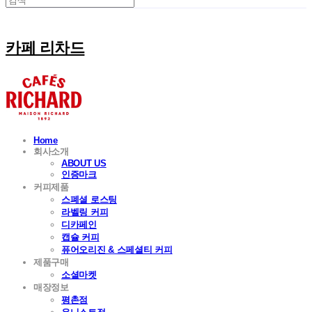
카페 리차드
Home
회사소개
ABOUT US
인증마크
커피제품
스폐셜 로스팅
라벨링 커피
디카페인
캡슐 커피
퓨어오리진 & 스페셜티 커피
제품구매
소셜마켓
매장정보
평촌점