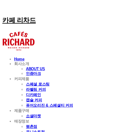
카페 리차드
Home
회사소개
ABOUT US
인증마크
커피제품
스폐셜 로스팅
라벨링 커피
디카페인
캡슐 커피
퓨어오리진 & 스페셜티 커피
제품구매
소셜마켓
매장정보
평촌점
유니스트점