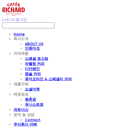
LOG IN
로그인
Home
회사소개
ABOUT US
인증마크
커피제품
스폐셜 로스팅
라벨링 커피
디카페인
캡슐 커피
퓨어오리진 & 스페셜티 커피
제품구매
소셜마켓
매장정보
평촌점
유니스트점
파트너스
문의 및 상담
Contact
주식회사 아베